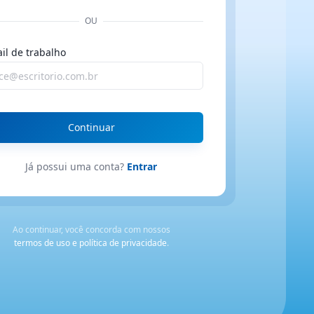
OU
il de trabalho
 do escritório
Continuar
Já possui uma conta?
Entrar
tsApp
Ao continuar, você concorda com nossos
termos de uso e política de privacidade
.