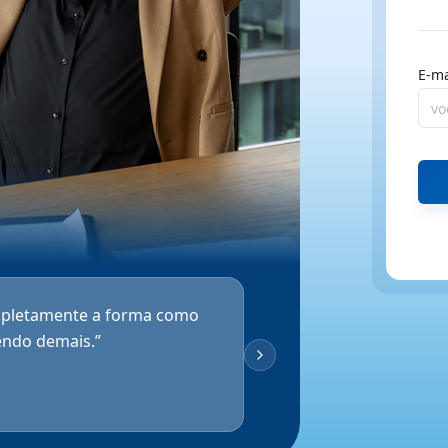
E-ma
Nome
CPF
pletamente a forma como
Wha
endo demais.
”