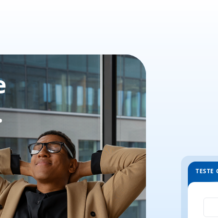
e
.
TESTE 